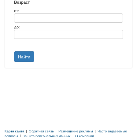
Возраст
от:
до:
Найти
Карта сайта
|
Обратная связь
|
Размещение рекламы
|
Часто задаваемые
вопросы
|
Защита персональных данных
|
О компании