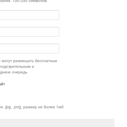
пании. 100-250 символов.
е могут размещать бесплатные
 подозрительным и
еднюю очередь
айт
 .jpg, .png, размер не более 1мб