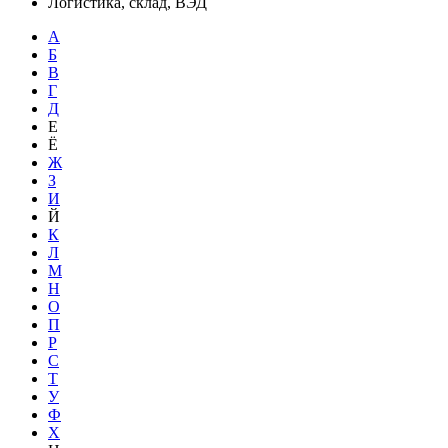
Логистика, склад, ВЭД
А
Б
В
Г
Д
Е
Ё
Ж
З
И
Й
К
Л
М
Н
О
П
Р
С
Т
У
Ф
Х