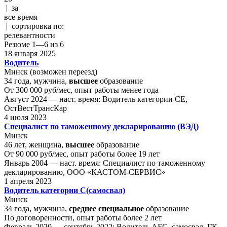
|
за
все время
|
сортировка по:
релевантности
Резюме 1—6 из 6
18 января 2025
Водитель
Минск
(возможен переезд)
34 года, мужчина,
высшее
образование
От 300 000 руб/мес
, опыт работы менее года
Август 2024 — наст. время:
Водитель категории СЕ,
ОстВестТрансКар
4 июля 2023
Специалист по таможенному декларированию (ВЭД)
Минск
46 лет, женщина,
высшее
образование
От 90 000 руб/мес
, опыт работы более 19 лет
Январь 2004 — наст. время:
Специалист по таможенному
декларированию, ООО «КАСТОМ-СЕРВИС»
1 апреля 2023
Водитель категории С(самосвал)
Минск
34 года, мужчина,
среднее специальное
образование
По договоренности
, опыт работы более 2 лет
Февраль 2020 — сентябрь 2022:
Водитель АБС, самосвал, ГК