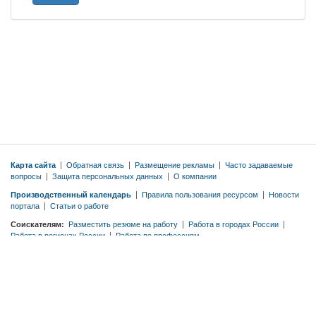
Карта сайта
|
Обратная связь
|
Размещение рекламы
|
Часто задаваемые
вопросы
|
Защита персональных данных
|
О компании
Производственный календарь
|
Правила пользования ресурсом
|
Новости
портала
|
Статьи о работе
Соискателям:
Разместить резюме на работу
|
Работа в городах России
|
Работа в регионах России
|
Работа по профессиям
Работодателям:
Тарифы
|
Разместить вакансию бесплатно
|
Правила
публикации вакансий
|
Резюме по профессиям
© 2026 ООО «ЭМДЖОБС»