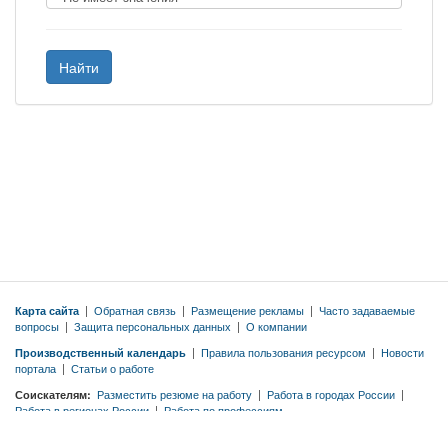
Найти
Карта сайта
|
Обратная связь
|
Размещение рекламы
|
Часто задаваемые
вопросы
|
Защита персональных данных
|
О компании
Производственный календарь
|
Правила пользования ресурсом
|
Новости
портала
|
Статьи о работе
Соискателям:
Разместить резюме на работу
|
Работа в городах России
|
Работа в регионах России
|
Работа по профессиям
Работодателям:
Тарифы
|
Разместить вакансию бесплатно
|
Правила