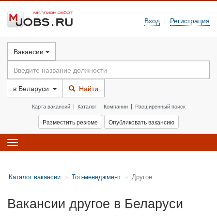
Вход
Регистрация
|
Вакансии
в
Беларуси
Найти
Карта вакансий
|
Каталог
|
Компании
|
Расширенный поиск
Разместить резюме
Опубликовать вакансию
Toggle
navigation
Каталог вакансии
Топ-менеджмент
Другое
Вакансии другое в Беларуси