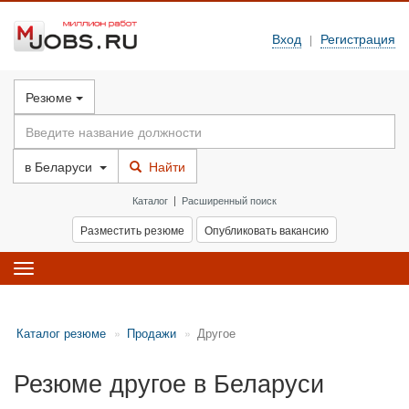
Вход
Регистрация
|
Резюме
в
Беларуси
Найти
Каталог
|
Расширенный поиск
Разместить резюме
Опубликовать вакансию
Toggle
navigation
Каталог резюме
Продажи
Другое
Резюме другое в Беларуси