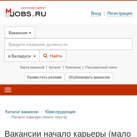
Вход
Регистрация
|
Вакансии
в
Беларуси
Найти
Карта вакансий
|
Каталог
|
Компании
|
Расширенный поиск
Разместить резюме
Опубликовать вакансию
Toggle
navigation
Каталог вакансии
Юриспруденция
Начало карьеры (мало опыта)
Вакансии начало карьеры (мало