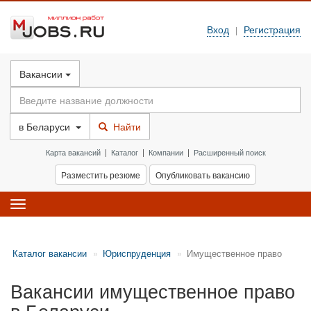
Вход
Регистрация
|
Вакансии
в
Беларуси
Найти
Карта вакансий
|
Каталог
|
Компании
|
Расширенный поиск
Разместить резюме
Опубликовать вакансию
Toggle
navigation
Каталог вакансии
Юриспруденция
Имущественное право
Вакансии имущественное право
в Беларуси