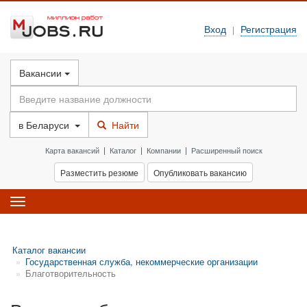
Вход
Регистрация
|
Вакансии
в
Беларуси
Найти
Карта вакансий
|
Каталог
|
Компании
|
Расширенный поиск
Разместить резюме
Опубликовать вакансию
Toggle
navigation
Каталог вакансии
Государственная служба, некоммерческие организации
Благотворительность