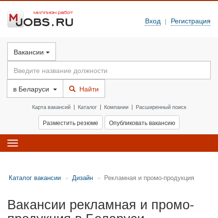
Вход
Регистрация
|
Вакансии
в
Беларуси
Найти
Карта вакансий
|
Каталог
|
Компании
|
Расширенный поиск
Разместить резюме
Опубликовать вакансию
Toggle
navigation
Каталог вакансии
Дизайн
Рекламная и промо-продукция
Вакансии рекламная и промо-
продукция в Беларуси