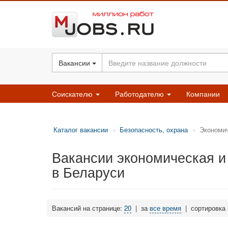
Вакансии
Соискателю
Работодателю
Компании
Каталог вакансии
Безопасность, охрана
Экономич
Вакансии экономическая и
в Беларуси
Вакансий на странице:
20
|
за
все время
|
сортировка