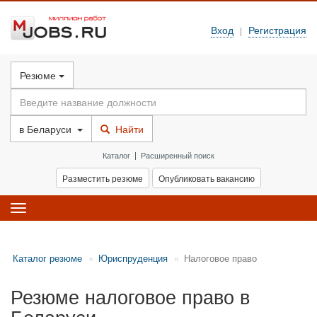
Вход
Регистрация
|
Резюме
в
Беларуси
Найти
Каталог
|
Расширенный поиск
Разместить резюме
Опубликовать вакансию
Toggle
navigation
Каталог резюме
Юриспруденция
Налоговое право
Резюме налоговое право в
Беларуси