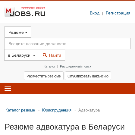
Вход
Регистрация
|
Резюме
в
Беларуси
Найти
Каталог
|
Расширенный поиск
Разместить резюме
Опубликовать вакансию
Toggle
navigation
Каталог резюме
Юриспруденция
Адвокатура
Резюме адвокатура в Беларуси