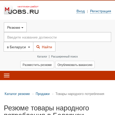
Вход
Регистрация
|
Резюме
в
Беларуси
Найти
Каталог
|
Расширенный поиск
Разместить резюме
Опубликовать вакансию
Toggle
navigation
Каталог резюме
Продажи
Товары народного потребления
Резюме товары народного
потребления в Беларуси