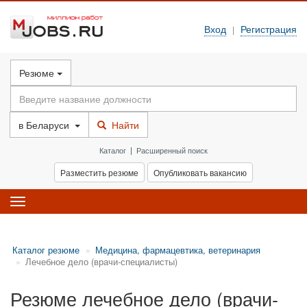
Вход
Регистрация
|
Резюме
в
Беларуси
Найти
Каталог
|
Расширенный поиск
Разместить резюме
Опубликовать вакансию
Toggle
navigation
Каталог резюме
Медицина, фармацевтика, ветеринария
Лечебное дело (врачи-специалисты)
Резюме лечебное дело (врачи-