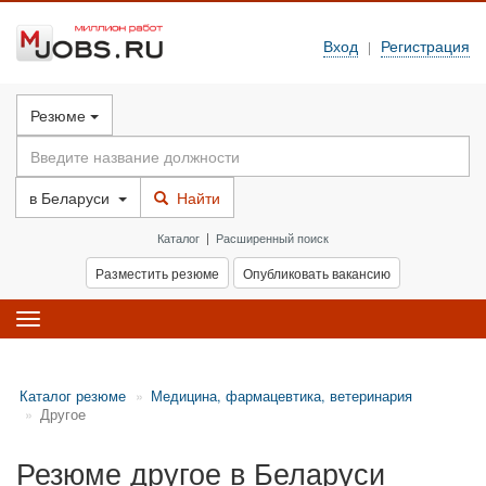
Вход
Регистрация
|
Резюме
в
Беларуси
Найти
Каталог
|
Расширенный поиск
Разместить резюме
Опубликовать вакансию
Toggle
navigation
Каталог резюме
Медицина, фармацевтика, ветеринария
Другое
Резюме другое в Беларуси