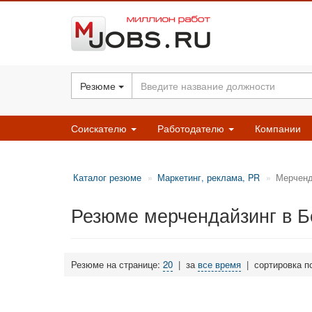
Резюме
Соискателю
Работодателю
Компании
Каталог резюме
Маркетинг, реклама, PR
Мерченд
Резюме мерчендайзинг в Б
Резюме на странице:
20
|
за
все время
|
сортировка п