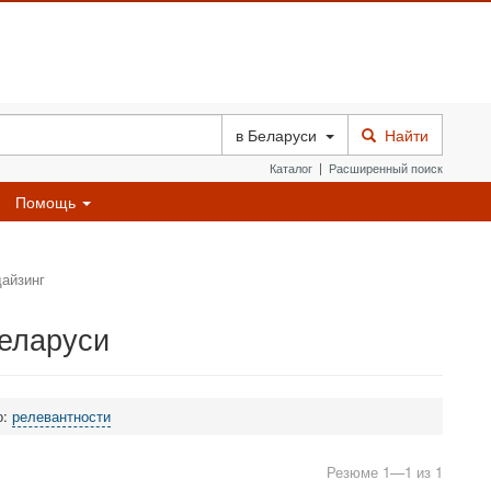
в
Беларуси
Найти
Каталог
|
Расширенный поиск
Помощь
айзинг
еларуси
о:
релевантности
Резюме 1—1 из 1