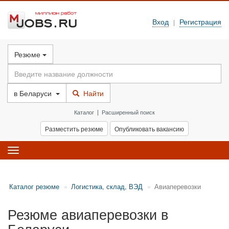
Вход
Регистрация
|
Резюме
в
Беларуси
Найти
Каталог
|
Расширенный поиск
Разместить резюме
Опубликовать вакансию
Toggle
navigation
Каталог резюме
Логистика, склад, ВЭД
Авиаперевозки
Резюме авиаперевозки в
Беларуси