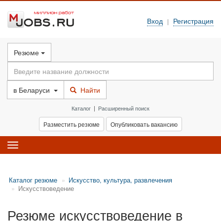
Вход
Регистрация
|
Резюме
в
Беларуси
Найти
Каталог
|
Расширенный поиск
Разместить резюме
Опубликовать вакансию
Toggle
navigation
Каталог резюме
Искусство, культура, развлечения
Искусствоведение
Резюме искусствоведение в