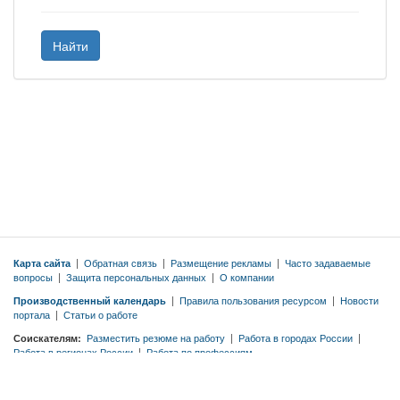
Найти
Карта сайта
|
Обратная связь
|
Размещение рекламы
|
Часто задаваемые
вопросы
|
Защита персональных данных
|
О компании
Производственный календарь
|
Правила пользования ресурсом
|
Новости
портала
|
Статьи о работе
Соискателям:
Разместить резюме на работу
|
Работа в городах России
|
Работа в регионах России
|
Работа по профессиям
Работодателям:
Тарифы
|
Разместить вакансию бесплатно
|
Правила
публикации вакансий
|
Резюме по профессиям