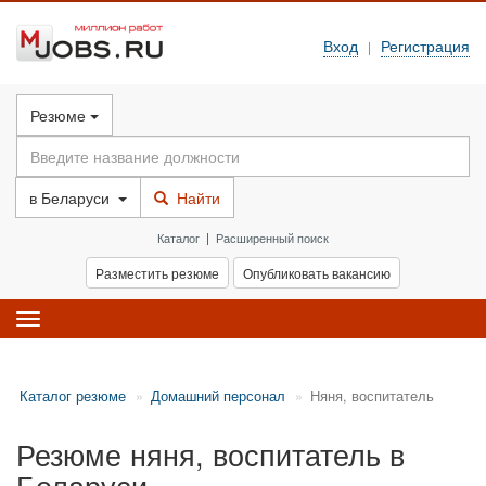
Вход
Регистрация
|
Резюме
в
Беларуси
Найти
Каталог
|
Расширенный поиск
Разместить резюме
Опубликовать вакансию
Toggle
navigation
Каталог резюме
Домашний персонал
Няня, воспитатель
Резюме няня, воспитатель в
Беларуси