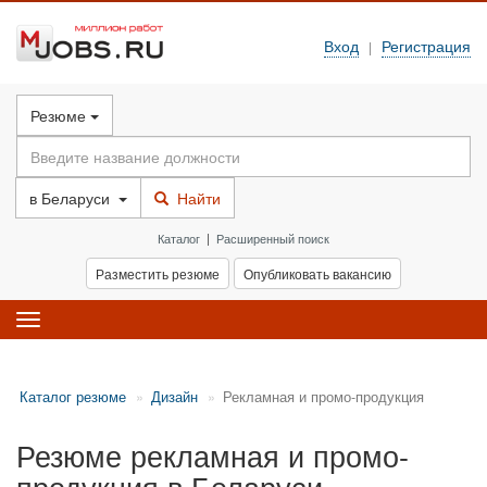
Вход
Регистрация
|
Резюме
в
Беларуси
Найти
Каталог
|
Расширенный поиск
Разместить резюме
Опубликовать вакансию
Toggle
navigation
Каталог резюме
Дизайн
Рекламная и промо-продукция
Резюме рекламная и промо-
продукция в Беларуси