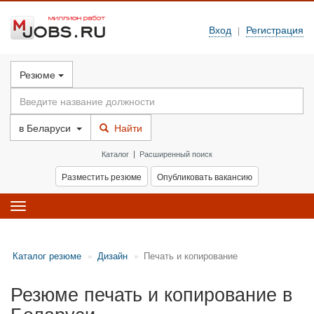
Вход
Регистрация
|
Резюме
в
Беларуси
Найти
Каталог
|
Расширенный поиск
Разместить резюме
Опубликовать вакансию
Toggle
navigation
Каталог резюме
Дизайн
Печать и копирование
Резюме печать и копирование в
Беларуси