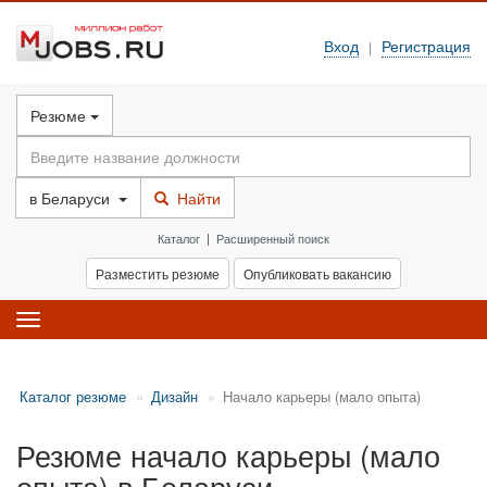
Вход
Регистрация
|
Резюме
в
Беларуси
Найти
Каталог
|
Расширенный поиск
Разместить резюме
Опубликовать вакансию
Toggle
navigation
Каталог резюме
Дизайн
Начало карьеры (мало опыта)
Резюме начало карьеры (мало
опыта) в Беларуси